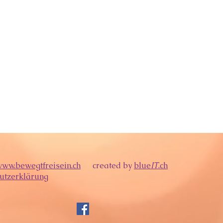
ww.bewegtfreisein.ch
created by
blue
IT
.ch
utzerklärung