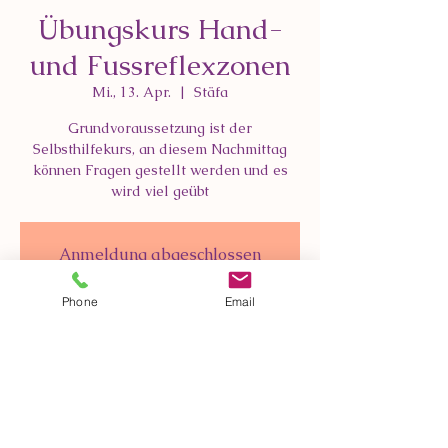
Übungskurs Hand-
und Fussreflexzonen
Mi., 13. Apr.
  |  
Stäfa
Grundvoraussetzung ist der
Selbsthilfekurs, an diesem Nachmittag
können Fragen gestellt werden und es
wird viel geübt
Anmeldung abgeschlossen
Veranstaltungen ansehen
Phone
Email
Zeit & Ort
13. Apr. 2022, 14:00 – 17:00
Stäfa, Seestrasse 14a, 8712 Stäfa, Schweiz