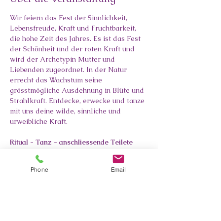
Wir feiern das Fest der Sinnlichkeit, 
Lebensfreude, Kraft und Fruchtbarkeit, 
die hohe Zeit des Jahres. Es ist das Fest 
der Schönheit und der roten Kraft und 
wird der Archetypin Mutter und 
Liebenden zugeordnet. In der Natur 
errecht das Wachstum seine 
grösstmögliche Ausdehnung in Blüte und 
Strahlkraft. Entdecke, erwecke und tanze 
mit uns deine wilde, sinnliche und 
urweibliche Kraft.
Ritual - Tanz - anschliessende Teilete
Ausgleich:
  Richtwert 50 Franken, nach 
Phone
Email
Selbstwertschätzung gerne mehr
Mitbringen:
 Rote, grüne oder bunte 
Kleidung, deine rote Walpurgis Kerze, 
freiwillig etwas Kulinarisches zum Teilen, 