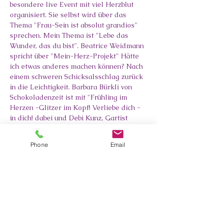
besondere live Event mit viel Herzblut 
organisiert. Sie selbst wird über das 
Thema "Frau-Sein ist absolut grandios" 
sprechen. Mein Thema ist "Lebe das 
Wunder, das du bist". Beatrice Weidmann 
spricht über "Mein-Herz-Projekt" Hätte 
ich etwas anderes machen können? Nach 
einem schweren Schicksalsschlag zurück 
in die Leichtigkeit. Barbara Bürkli von 
Schokoladenzeit ist mit "Frühling im 
Herzen -Glitzer im Kopf! Verliebe dich - 
in dich! dabei und Debi Kunz, Gartist 
informiert über "Wie man sich selbst mit 
veganer Rohkost von Krankheiten heilen 
Phone
Email
kann." Wir freuen uns auf dich.
Ausgleich 
inklusive Wasser, Tee, Kaffee, 
Früchten, Zvieri, vegetarischer Apero-
Riche
 88 Franken 
Besonderes:
 Ein Teil des Gewinns 