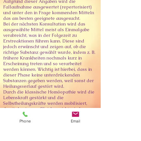
Aufgrund dieser Angaben wird die
Fallaufnahme ausgewertet (repertorisiert)
und unter den in Frage kommenden Mitteln
das am besten geeignete ausgesucht.
Bei der nächsten Konsultation wird das
ausgewählte Mittel meist als Einmalgabe
verabreicht, was in der Folgezeit zu
Erstreaktionen führen kann. Diese sind
jedoch erwünscht und zeigen auf, ob die
richtige Substanz gewählt wurde, indem z. B.
frühere Krankheiten nochmals kurz in
Erscheinung treten und so verarbeitet
werden können. Wichtig ist hierbei, dass in
dieser Phase keine unterdrückenden
Substanzen gegeben werden, weil sonst der
Heilungsverlauf gestört wird.
Durch die klassische Homöopathie wird die
Lebenskraft gestärkt und die
Selbstheilungskräfte werden mobilisiert,
damit das innere Gleichgewicht wieder
hergestellt werden kann. Die Substanzen
sind potenziert, d.h. verdünnt und
Phone
Email
verschüttelt, denn durch diesen dynamischen
Prozess wirken sie umso stärker je höher sie
verdünnt sind.